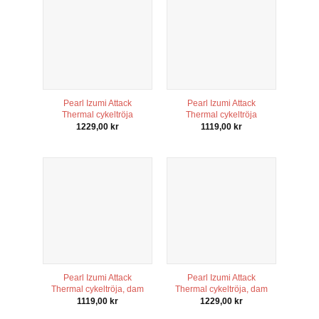
Pearl Izumi Attack
Pearl Izumi Attack
Thermal cykeltröja
Thermal cykeltröja
1229,00
kr
1119,00
kr
Nödvändiga
Dessa kakor
går inte att
välja bort. De
behövs för
att hemsidan
över huvud
taget ska
fungera.
Pearl Izumi Attack
Pearl Izumi Attack
Thermal cykeltröja, dam
Thermal cykeltröja, dam
1119,00
kr
1229,00
kr
Statistik