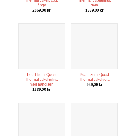
att försvinna
Thermal cykelbyxor,
Thermal cykeltights,
från
långa
dam
hemsidan.
2069,00
kr
1339,00
kr
Marknadsföring
Genom att dela
med dig av dina
intressen och ditt
beteende när du
surfar ökar du
chansen att få se
personligt
anpassat innehåll
och erbjudanden.
Pearl Izumi Quest
Pearl Izumi Quest
Thermal cykeltights,
Thermal cykeltröja
med hänglsen
949,00
kr
1339,00
kr