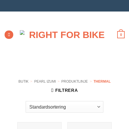
Skip
to
content
0
BUTIK
>
PEARL IZUMI
>
PRODUKTLINJE
>
THERMAL
FILTRERA